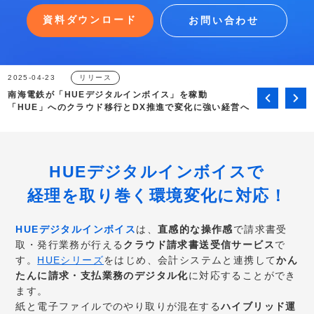
資料ダウンロード
お問い合わせ
リリース
2025-04-23
2025-01-07
精
南海電鉄が「HUEデジタルインボイス」を稼動
効率的なビジ
連
「HUE」へのクラウド移行とDX推進で変化に強い経営へ
導入ポイント
HUEデジタルインボイスで
経理を取り巻く環境変化に対応！
HUEデジタルインボイス
は、
直感的な操作感
で請求書受
取・発行業務が行える
クラウド請求書送受信サービス
で
す。
HUEシリーズ
をはじめ、会計システムと連携して
かん
たんに請求・支払業務のデジタル化
に対応することができ
ます。
紙と電子ファイルでのやり取りが混在する
ハイブリッド運